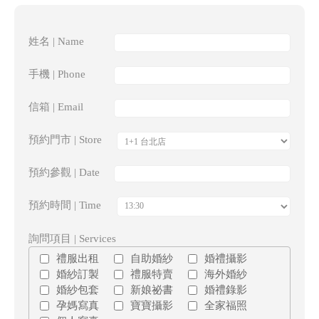
姓名 | Name
手機 | Phone
信箱 | Email
預約門市 | Store
預約參觀 | Date
預約時間 | Time
詢問項目 | Services
禮服出租
自助婚紗
婚禮攝影
婚紗訂製
禮服特賣
海外婚紗
婚紗包套
新娘祕書
婚禮錄影
孕媽寫真
寶寶攝影
全家福照