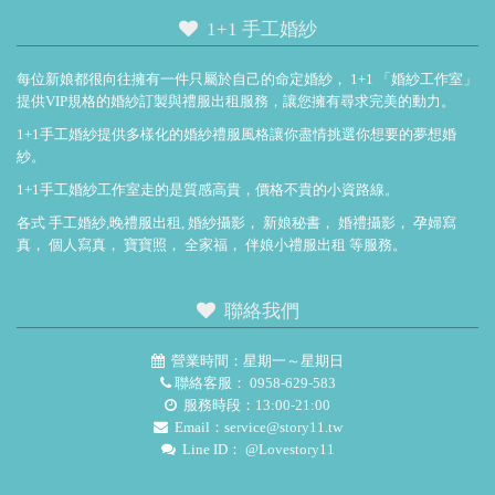
1+1 手工婚紗
每位新娘都很向往擁有一件只屬於自己的命定婚紗， 1+1 「
婚紗工作室
」
提供VIP規格的婚紗訂製與禮服出租服務，讓您擁有尋求完美的動力。
1+1手工婚紗提供多樣化的婚紗禮服風格讓你盡情挑選你想要的夢想婚
紗。
1+1手工婚紗工作室走的是質感高貴，價格不貴的小資路線。
各式
手工婚紗,晚禮服出租
,
婚紗攝影
，
新娘秘書
，
婚禮攝影
，
孕婦寫
真
，
個人寫真
，
寶寶照
，
全家福
，
伴娘小禮服出租
等服務。
聯絡我們
營業時間：星期一～星期日
聯絡客服：
0958-629-583
服務時段：13:00-21:00
Email：
service@story11.tw
Line ID：
@Lovestory11