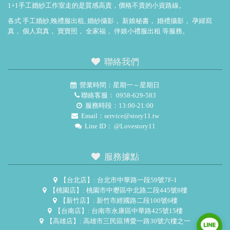
1+1手工婚紗工作室走的是質感高貴，價格不貴的小資路線。
各式
手工婚紗,晚禮服出租
,
婚紗攝影
，
新娘秘書
，
婚禮攝影
，
孕婦寫
真
，
個人寫真
，
寶寶照
，
全家福
，
伴娘小禮服出租
等服務。
聯絡我們
營業時間：星期一～星期日
聯絡客服：
0958-629-583
服務時段：13:00-21:00
Email：
service@story11.tw
Line ID：
@Lovestory11
服務據點
【台北店】: 台北市中華路一段59號7F-1
【桃園店】: 桃園市中壢區中北路二段445號8樓
【新竹店】: 新竹市經國路二段100號6樓
【台南店】: 台南市永康區中華路425號15樓
【高雄店】: 高雄市三民區博愛一路30號六樓之一