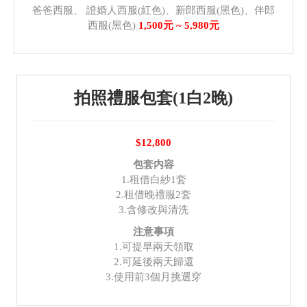
爸爸西服、 證婚人西服(紅色)、新郎西服(黑色)、伴郎
西服(黑色)
1,500元 ~ 5,980元
拍照禮服包套(1白2晚)
$12,800
包套内容
1.租借白紗1套
2.租借晚禮服2套
3.含修改與清洗
注意事項
1.可提早兩天領取
2.可延後兩天歸還
3.使用前3個月挑選穿