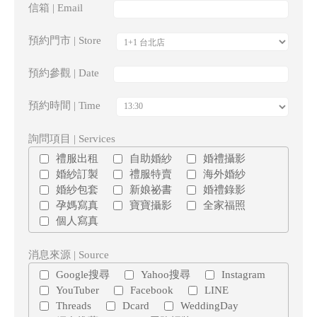
信箱 | Email
預約門市 | Store
預約參觀 | Date
預約時間 | Time
詢問項目 | Services
禮服出租
自助婚紗
婚禮攝影
婚紗訂製
禮服特賣
海外婚紗
婚紗包套
新娘祕書
婚禮錄影
孕媽寫真
寶寶攝影
全家福照
個人寫真
消息來源 | Source
Google搜尋
Yahoo搜尋
Instagram
YouTuber
Facebook
LINE
Threads
Dcard
WeddingDay