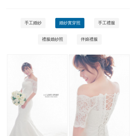
手工婚紗
婚紗實穿照
手工禮服
禮服婚紗照
伴娘禮服