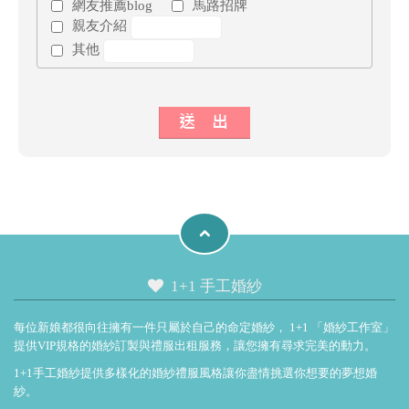
網友推薦blog
馬路招牌
親友介紹
其他
1+1 手工婚紗
每位新娘都很向往擁有一件只屬於自己的命定婚紗， 1+1 「
婚紗工作室
」
提供VIP規格的婚紗訂製與禮服出租服務，讓您擁有尋求完美的動力。
1+1手工婚紗提供多樣化的婚紗禮服風格讓你盡情挑選你想要的夢想婚
紗。